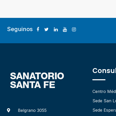
Seguinos
Consul
Centro Méd
Sede San L
Sede Esper
Belgrano 3055