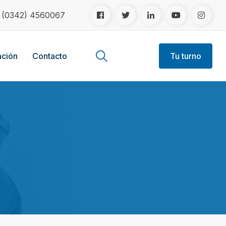
!
(0342) 4560067
ción
Contacto
Tu turno