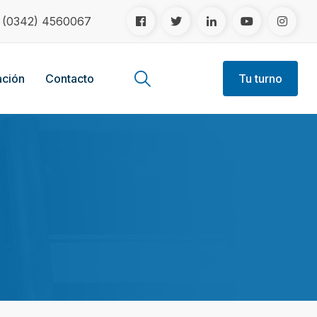
!
(0342) 4560067
ción
Contacto
Tu turno