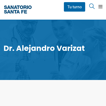
Skip
Tu turno
to
content
Dr. Alejandro Varizat