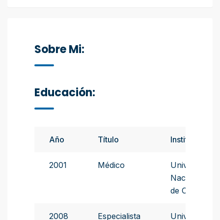
Sobre Mi:
Educación:
Año
Título
Instituto
2001
Médico
Universidad
Nacional
de Córdoba
2008
Especialista
Universidad