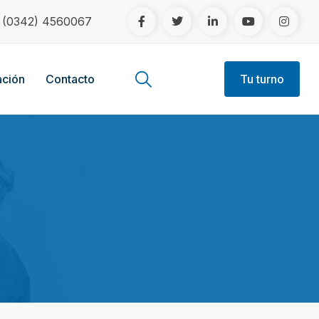
!
(0342) 4560067
ción
Contacto
Tu turno