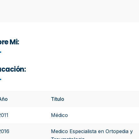
re Mi:
cación:
Año
Título
2011
Médico
2016
Medico Especialista en Ortopedia y