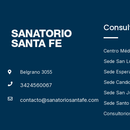
Consult
Centro Méd
Sede San L
Sede Esper
Belgrano 3055
Sede Candio
3424560067
Sede San J
contacto@sanatoriosantafe.com
Sede Santo
Consultorio