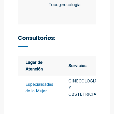
Tocoginecología
Médicos 
Santa Fe 
Circunscr
Consultorios:
Lugar de
Servicios
Atención
GINECOLOGIA
Especialidades
Y
de la Mujer
OBSTETRICIA