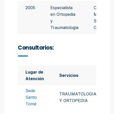
2005
Especialista
Colegio de
en Ortopedia
Médicos d
y
Santa Fe 1
Traumatología
Circunscri
Consultorios:
Lugar de
Servicios
Atención
Sede
TRAUMATOLOGIA
Santo
Y ORTOPEDIA
Tomé