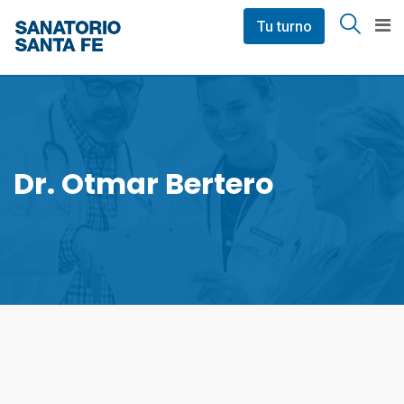
Skip
Tu turno
to
content
Dr. Otmar Bertero