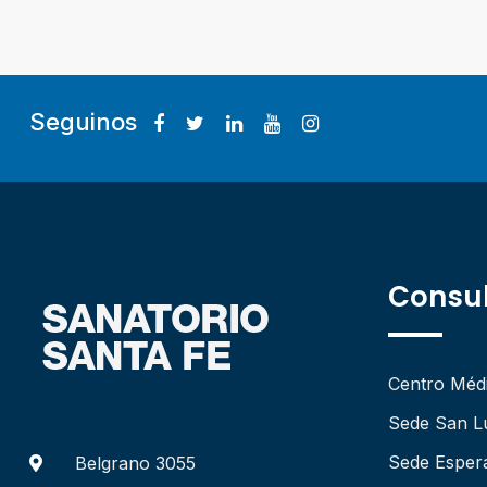
Seguinos
Consul
Centro Méd
Sede San L
Sede Esper
Belgrano 3055