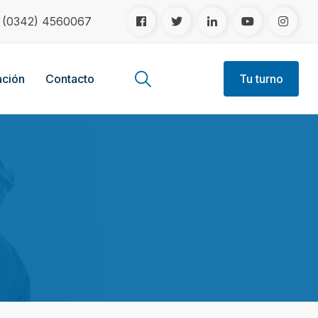
!
(0342) 4560067
ción
Contacto
Tu turno