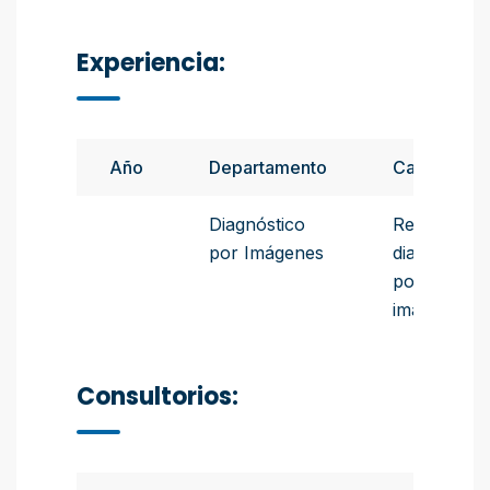
Experiencia:
Año
Departamento
Cargo
Diagnóstico
Residente
por Imágenes
diagnóstico
por
imágenes
Consultorios: