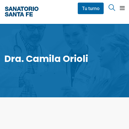
Skip
Tu turno
to
content
Dra. Camila Orioli