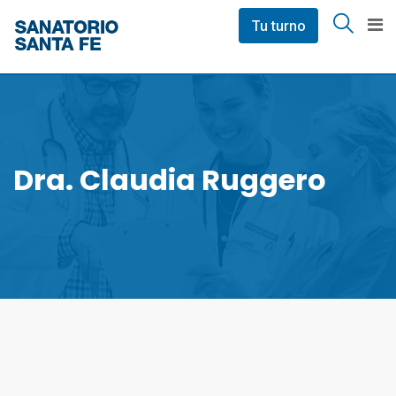
Skip
Tu turno
to
content
Dra. Claudia Ruggero