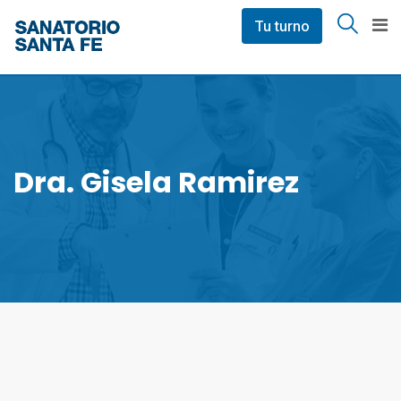
Skip
Tu turno
to
content
Dra. Gisela Ramirez