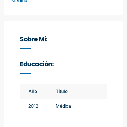
Médica
Sobre Mi:
Educación:
Año
Título
Instituto
2012
Médica
Univers
Naciona
Rosario