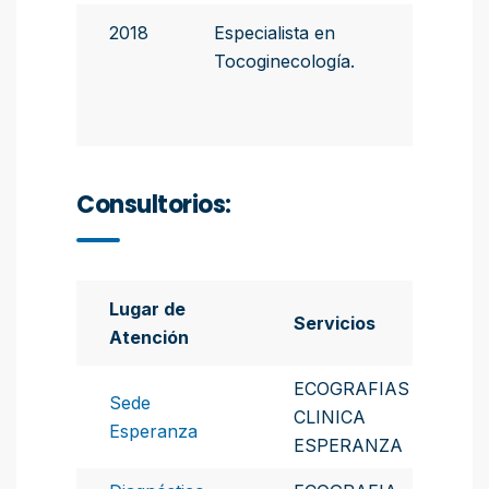
2018
Especialista en
Colegio
Tocoginecología.
Médicos
Santa F
Circuns
Consultorios:
Lugar de
Servicios
Atención
ECOGRAFIAS
Sede
CLINICA
Esperanza
ESPERANZA