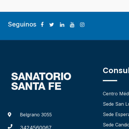
Seguinos
Consul
Centro Méd
Sede San L
Sede Esper
Belgrano 3055
Sede Candio
3424560067