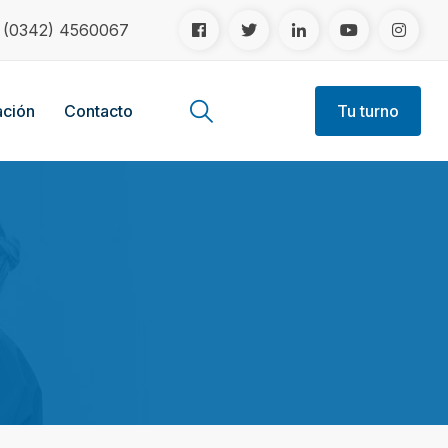
!
(0342) 4560067
ción
Contacto
Tu turno