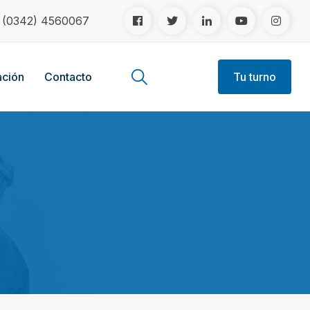
!
(0342) 4560067
ción
Contacto
Tu turno