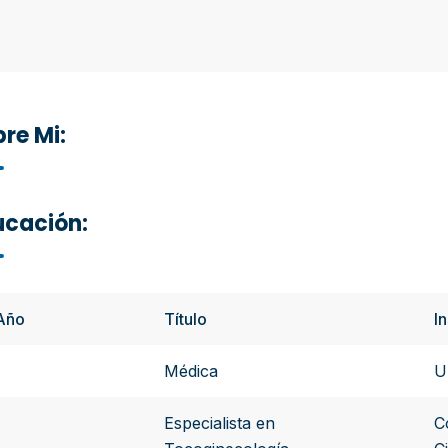
re Mi:
ucación:
Año
Título
In
-
Médica
U
-
Especialista en
C