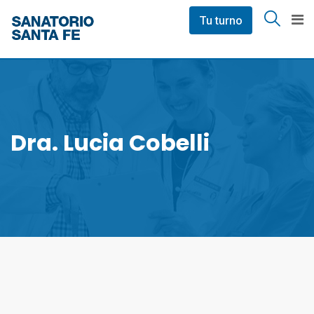
Skip
Tu turno
to
content
Dra. Lucia Cobelli