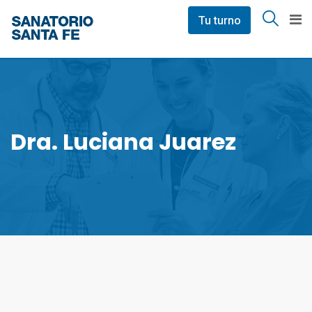
Skip
Tu turno
to
content
Dra. Luciana Juarez