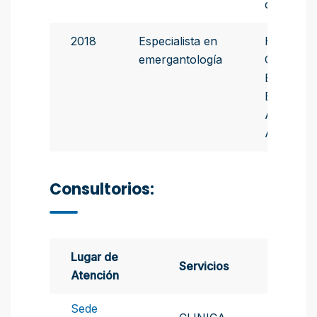
del Litoral
2018
Especialista en
Hospital
emergantología
Churruca
Bizca -
Buenos
Aires -
Argentina
Consultorios:
Lugar de
Servicios
Atención
Sede