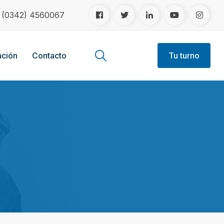
!
(0342) 4560067
ción
Contacto
Tu turno