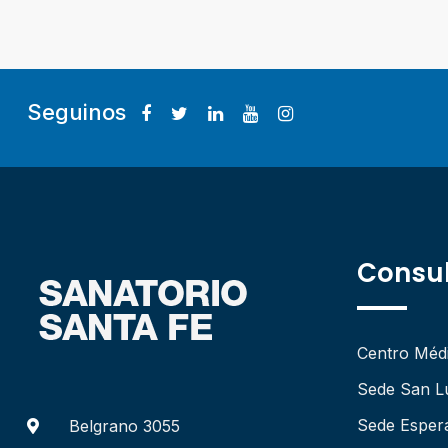
Seguinos
Consul
Centro Méd
Sede San L
Sede Esper
Belgrano 3055