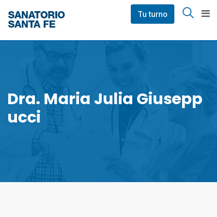
Skip
Tu turno
to
content
Dra. Maria Julia Giusepp
Ucci