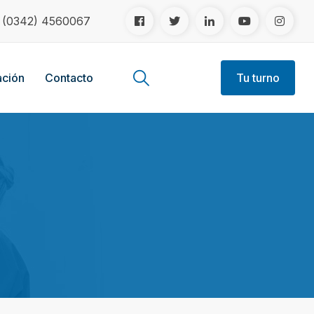
!
(0342) 4560067
ción
Contacto
Tu turno