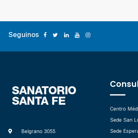
Seguinos
Consul
Centro Méd
Sede San L
Sede Esper
Belgrano 3055