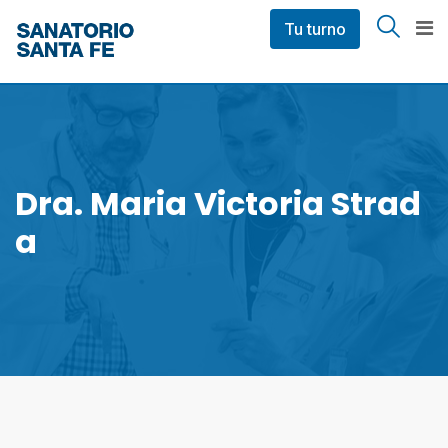
Skip
Tu turno
to
content
Dra. Maria Victoria Strad
A