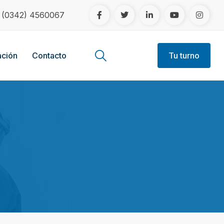
!
(0342) 4560067
ción
Contacto
Tu turno