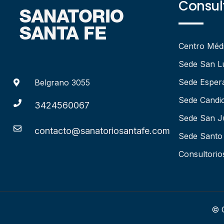
Consult
Centro Méd
Sede San L
Sede Esper
Belgrano 3055
Sede Candio
3424560067
Sede San J
contacto@sanatoriosantafe.com
Sede Santo
Consultorio
© C