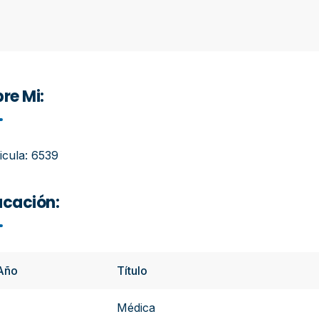
re Mi:
icula: 6539
cación:
Año
Título
-
Médica