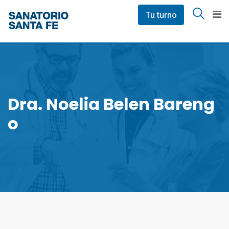
Skip
Tu turno
to
content
Dra. Noelia Belen Bareng
O