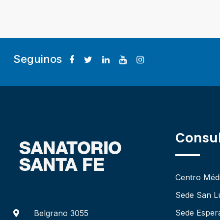
Seguinos
Consul
Centro Méd
Sede San L
Sede Esper
Belgrano 3055