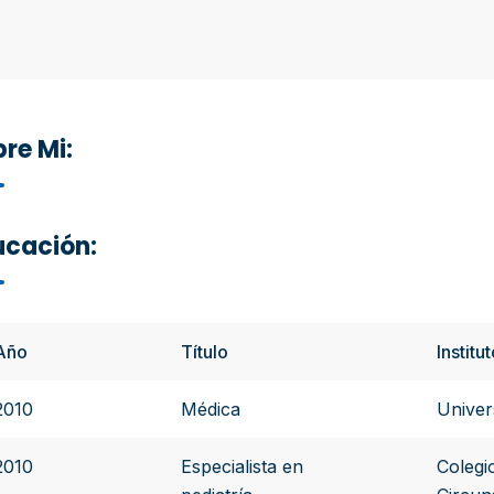
re Mi:
ucación:
Año
Título
Institu
2010
Médica
Univer
2010
Especialista en
Colegi