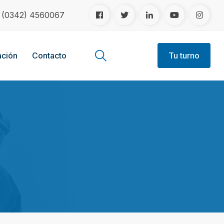
!
(0342) 4560067
ción
Contacto
Tu turno