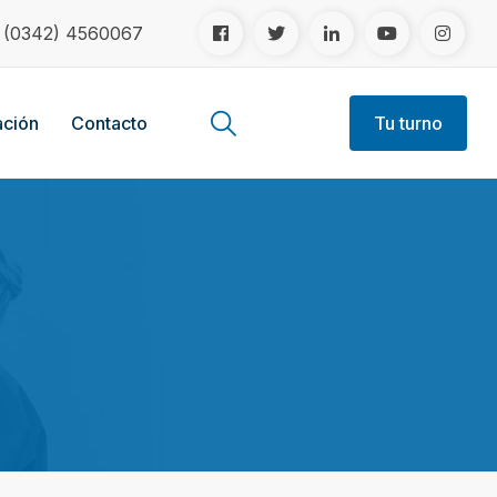
!
(0342) 4560067
ción
Contacto
Tu turno