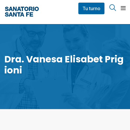
Skip
Tu turno
to
content
Dra. Vanesa Elisabet Prig
Ioni