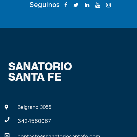
Seguinos
Belgrano 3055
3424560067
contacto@sanatoriosantafe.com