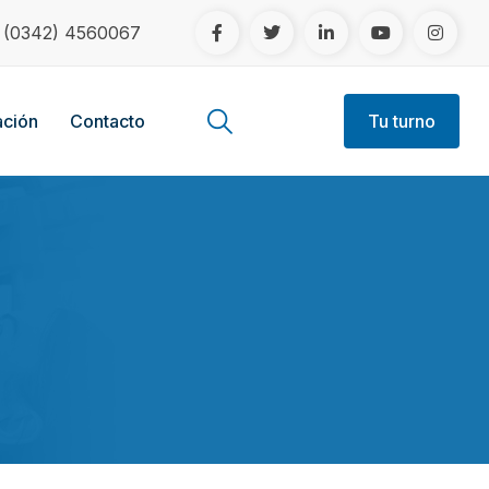
!
(0342) 4560067
ción
Contacto
Tu turno