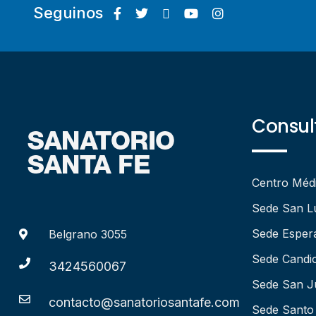
Seguinos
Consult
Centro Méd
Sede San L
Sede Esper
Belgrano 3055
Sede Candio
3424560067
Sede San J
contacto@sanatoriosantafe.com
Sede Santo